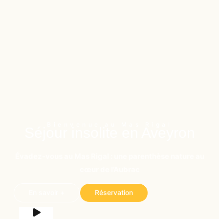
Bienvenue au Mas Rigal
Séjour insolite en Aveyron
Évadez-vous au Mas Rigal : une parenthèse nature au
cœur de l’Aubrac
En savoir +
Réservation