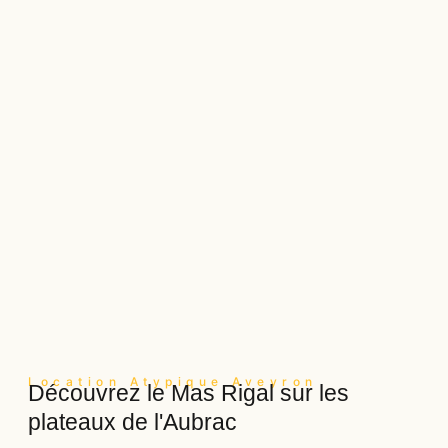
Location Atypique Aveyron
Découvrez le Mas Rigal sur les
plateaux de l'Aubrac